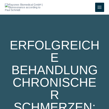
Zum
Inhalt
springen
ERFOLGREICH
E
BEHANDLUNG
CHRONISCHE
R
SCHMERZEN: